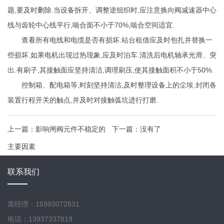
题,要及时删除.当设备拆开、调整逆组织时,应注意换向阀减速器中心
线与齿轮中心线平行,啮合面不小于70%,啮合空间适宜.
查看所有电线和电缆是否有损坏.站台租借应及时包扎并替换一
些损坏.如果电机出现过热现象,应及时泊车.清洗后电机轴承光滑、突
出.有刷子,其接触面应坚持清洁,调理刷压,使其接触面积不小于50%.
控制箱、配电箱等,时刻坚持清洁,及时整理设备上的尘埃.封闭各
装置行程开关的触点,并及时对接触弧坑进行打磨.
上一篇：
影响闸阀元件不稳定的
下一篇：
没有了
主要因素
联系我们
蒿经理：15993072831
电话：13937337819