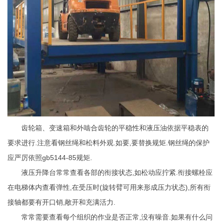
齿轮箱、变速箱和外啮合齿轮的平稳性和液压油依据平稳表的
要求进行.注意看钢丝绳和松料外观.如要,要替换规矩.钢丝绳的保护
应严厉依照gb5144-85规矩.
液压升降台常常查看各部的衔接状态,如松动应拧紧.衔接螺栓应
在电梯体内查看弹性,在受压时(旋转臂可用来形成压力状态),所有衔
接轴都要有开口销,敞开和充满活力.
常常需要查看每个组织的作业是否正常,没有噪音.如果有什么问