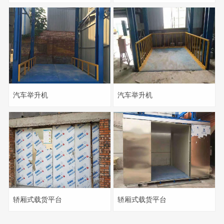
汽车举升机
汽车举升机
轿厢式载货平台
轿厢式载货平台